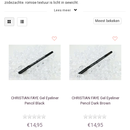
zijdezachte, romige textuur is licht in gewicht,
comfortabel en glijdt op oogleden zonder trekken of
Lees meer
duwen.
Meest bekeken
Eyeliners & Oogpotloden van Christian
Faye
Dit zachte, romige, gel oogpotlood beschikt over intense
pigmenten die kunnen worden gebruikt als eyeliner voor
het oog contour of als kohl kleur voor het innerlijk oog
gebied. Voor een dramatische look, veegt u het over het
gehele ooglid voor een ‘’smokey eye’’ effect. Gemakkelijk
vervagend, de aanbrengen-klaar formule is ideaal voor
prachtige, hele dag perfect ogen. Gebruik het om
foutloos, precieze lijnen te creëren, of vervaag
onmiddellijk na het aanbrengen voor een instant
smokey eye. Voor degenen die liever een goede
controle hebben over hun eyeliner, dit potlood product is
uw beste vriend.
CHRISTIAN FAYE
Gel Eyeliner
CHRISTIAN FAYE
Gel Eyeliner
Pencil Black
Pencil Dark Brown
€14,95
€14,95