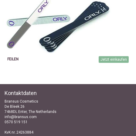
FEILEN
Jetzt einkaufen
Kontaktdaten
Bransus Cosmetics
De Bleek 26
7468DL Enter, The Netherlands
info@bransus.com
0570 519 151
KvK nr..24263884