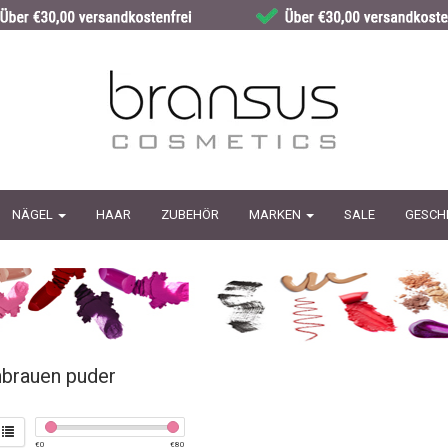
NÄGEL
HAAR
ZUBEHÖR
MARKEN
SALE
GESCH
brauen puder
€
0
€
80