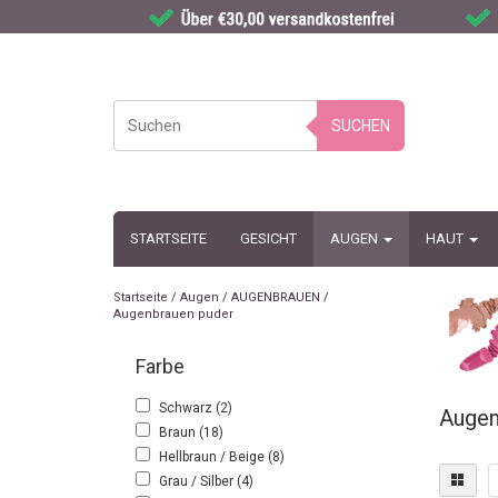
SUCHEN
STARTSEITE
GESICHT
AUGEN
HAUT
Startseite
/
Augen
/
AUGENBRAUEN
/
Augenbrauen puder
Farbe
Schwarz
(2)
Augen
Braun
(18)
Hellbraun / Beige
(8)
Grau / Silber
(4)