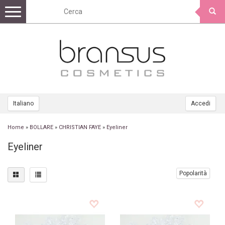
Toggle
navigation
Italiano
Accedi
Home
»
BOLLARE
»
CHRISTIAN FAYE
»
Eyeliner
Eyeliner
Popolarità