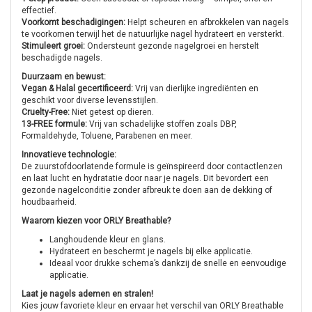
effectief.
Voorkomt beschadigingen:
Helpt scheuren en afbrokkelen van nagels
te voorkomen terwijl het de natuurlijke nagel hydrateert en versterkt.
Stimuleert groei:
Ondersteunt gezonde nagelgroei en herstelt
beschadigde nagels.
Duurzaam en bewust:
Vegan & Halal gecertificeerd:
Vrij van dierlijke ingrediënten en
geschikt voor diverse levensstijlen.
Cruelty-Free:
Niet getest op dieren.
13-FREE formule:
Vrij van schadelijke stoffen zoals DBP,
Formaldehyde, Toluene, Parabenen en meer.
Innovatieve technologie:
De zuurstofdoorlatende formule is geïnspireerd door contactlenzen
en laat lucht en hydratatie door naar je nagels. Dit bevordert een
gezonde nagelconditie zonder afbreuk te doen aan de dekking of
houdbaarheid.
Waarom kiezen voor ORLY Breathable?
Langhoudende kleur en glans.
Hydrateert en beschermt je nagels bij elke applicatie.
Ideaal voor drukke schema’s dankzij de snelle en eenvoudige
applicatie.
Laat je nagels ademen en stralen!
Kies jouw favoriete kleur en ervaar het verschil van ORLY Breathable