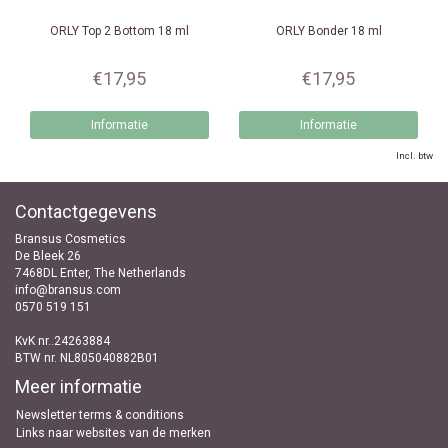
ORLY
Top 2 Bottom 18 ml
ORLY
Bonder 18 ml
€17,95
€17,95
Informatie
Informatie
Incl. btw
Contactgegevens
Bransus Cosmetics
De Bleek 26
7468DL Enter, The Netherlands
info@bransus.com
0570 519 151
KvK nr..24263884
BTW nr. NL805040882B01
Meer informatie
Newsletter terms & conditions
Links naar websites van de merken