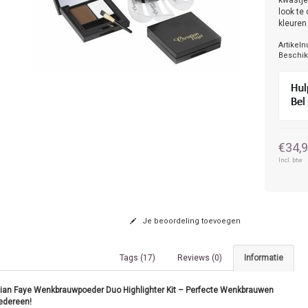
kwastje
look te
kleuren
Artikel
Beschik
€34,
Incl. btw
Je beoordeling toevoegen
Tags (17)
Reviews (0)
Informatie
tian Faye Wenkbrauwpoeder Duo Highlighter Kit – Perfecte Wenkbrauwen
Iedereen!