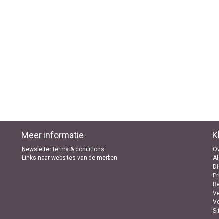
Meer informatie
K
Newsletter terms & conditions
Ov
Links naar websites van de merken
A
Di
Pr
B
Ve
Ve
Si