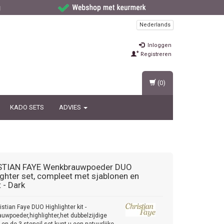
Nederlands
Inloggen
Registreren
(0)
KADO SETS
ADVIES
STIAN FAYE
Wenkbrauwpoeder DUO
ighter set, compleet met sjablonen en
 - Dark
istian Faye DUO Highlighter kit -
uwpoeder,highlighter,het dubbelzijdige