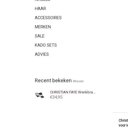
HAAR
ACCESSOIRES
MERKEN
SALE
KADO SETS
ADVIES
Recent bekeken
Wissen
CHRISTIAN FAYE
Wenkbrauwpoeder DUO Highlighter Dark
€34,95
Chris
voor 