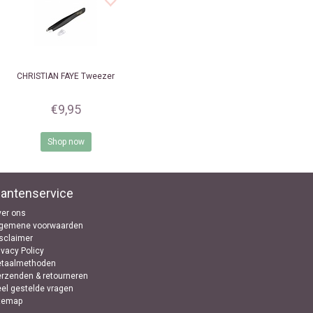
CHRISTIAN FAYE
Tweezer
€9,95
Shop now
lantenservice
er ons
lgemene voorwaarden
sclaimer
ivacy Policy
etaalmethoden
rzenden & retourneren
el gestelde vragen
temap