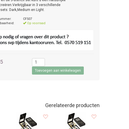
 en de 3-stencil set kunt u een natuurlijke
 creëren.Verkrijgbaar in 3 verschillende
 sets: Dark,Medium en Light.
nummer:
CF507
baarheid:
Op voorraad
95
Gerelateerde producten