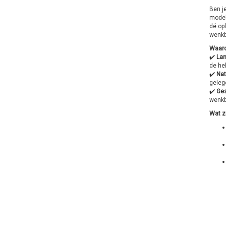
Ben j
model
dé op
wenkb
Waaro
✔️
Lan
de hel
✔️
Nat
geleg
✔️
Ges
wenkbr
Wat zi