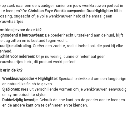
e op zoek naar een eenvoudige manier om jouw wenkbrauwen perfect in
 te brengen? De
Christian Faye Wenkbrauwpoeder Duo Highlighter Kit
is
lossing, ongeacht of je volle wenkbrauwen hebt of helemaal geen
rauwhaartjes.
m kies je voor deze kit?
ghoudend & betrouwbaar:
De poeder hecht uitstekend aan de huid, blijft
e dag zitten en is bestand tegen vocht.
uurlijke uitstraling:
Creëer een zachte, realistische look die past bij elke
enheid.
chikt voor iedereen:
Of je nu weinig, dunne of helemaal geen
auwhaartjes hebt, dit product werkt perfect!
t er in de kit?
Wenkbrauwpoeder + Highlighter:
Speciaal ontwikkeld om een langdurige
en natuurlijke finish te geven.
Sjablonen:
Kies uit verschillende vormen om je wenkbrauwen eenvoudig
en symmetrisch te stylen.
Dubbelzijdig kwastje:
Gebruik de ene kant om de poeder aan te brengen
en de andere kant om te definiëren en te blenden.