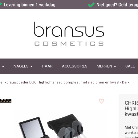
G
NAGELS
HAAR
ACCESSOIRES
MERKEN
SALE
enkbrauwpoeder DUO Highlighter set, compleet met sjablonen en kwast - Dark
CHRI
Highl
kwast
Met Chr
wenkbra