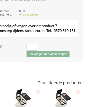
nummer:
CR04
baarheid:
Op voorraad
95
Gerelateerde producten