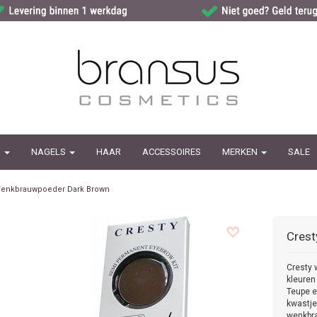
G
NAGELS
HAAR
ACCESSOIRES
MERKEN
SALE
enkbrauwpoeder Dark Brown
Crest
Cresty 
kleuren
Teupe e
kwastje
wenkbr