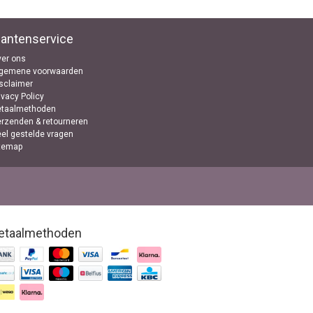
lantenservice
er ons
lgemene voorwaarden
sclaimer
ivacy Policy
etaalmethoden
rzenden & retourneren
el gestelde vragen
temap
etaalmethoden