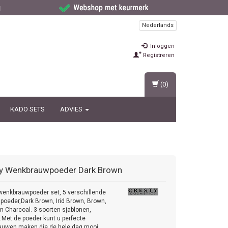
Nederlands
Inloggen
Registreren
(0)
KADO SETS
ADVIES
y
Wenkbrauwpoeder Dark Brown
wenkbrauwpoeder set, 5 verschillende
 poeder,Dark Brown, Irid Brown, Brown,
n Charcoal. 3 soorten sjablonen,
.Met de poeder kunt u perfecte
auwen maken die de hele dag mooi