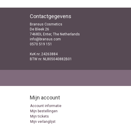
Contactgegevens
Bransus Cosmetics
De Bleek 26
7468DL Enter, The Netherlands
info@bransus.com
0570 519 151
KvK nr..24263884
BTW nr. NL805040882B01
Mijn account
Account informatie
Mijn bestellingen
Mijn tickets
Mijn verlanglijst