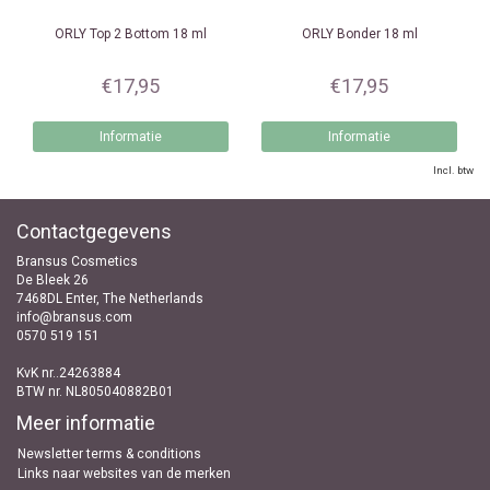
ORLY
Top 2 Bottom 18 ml
ORLY
Bonder 18 ml
€17,95
€17,95
Informatie
Informatie
Incl. btw
Contactgegevens
Bransus Cosmetics
De Bleek 26
7468DL Enter, The Netherlands
info@bransus.com
0570 519 151
KvK nr..24263884
BTW nr. NL805040882B01
Meer informatie
Newsletter terms & conditions
Links naar websites van de merken