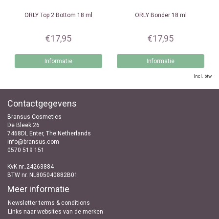
ORLY
Top 2 Bottom 18 ml
ORLY
Bonder 18 ml
€17,95
€17,95
Informatie
Informatie
Incl. btw
Contactgegevens
Bransus Cosmetics
De Bleek 26
7468DL Enter, The Netherlands
info@bransus.com
0570 519 151
KvK nr..24263884
BTW nr. NL805040882B01
Meer informatie
Newsletter terms & conditions
Links naar websites van de merken