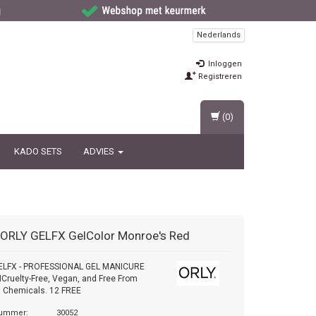
Nederlands
Inloggen
Registreren
(0)
KADO SETS
ADVIES
ORLY GELFX GelColor Monroe's Red
ELFX - PROFESSIONAL GEL MANICURE
ruelty-Free, Vegan, and Free From
 Chemicals. 12 FREE
nummer:
30052