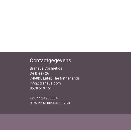
Contactgegevens
Bransus Cosmetics
De Bleek 26
7468DL Enter, The Netherlands
info@bransus.com
0570 519 151
KvK nr..24263884
BTW nr. NL805040882B01