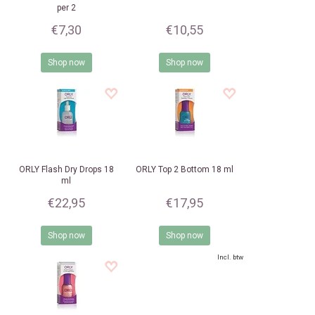
per 2
€7,30
€10,55
Shop now
Shop now
ORLY
Flash Dry Drops 18
ORLY
Top 2 Bottom 18 ml
ml
€22,95
€17,95
Shop now
Shop now
Incl. btw