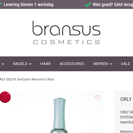
G
NAGELS
HAAR
ACCESSOIRES
MERKEN
SALE
RLY GELFX GelColor Monroe's Red
ORLY
ORLY G
SYSTEMC
Harmful
Artikel