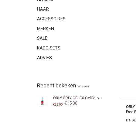
HAAR
ACCESSOIRES
MERKEN
SALE
KADO SETS
ADVIES
Recent bekeken
Wissen
ORLY
ORLY GELFX GelColor Monroe's Red
€15,00
€25,00
ORLY 
Free 
De GE