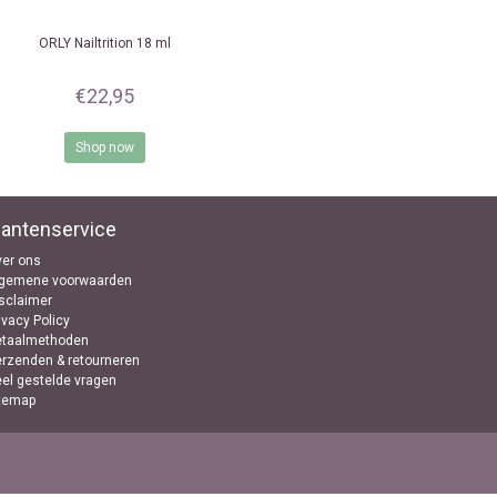
ORLY
Nailtrition 18 ml
€22,95
Shop now
lantenservice
er ons
lgemene voorwaarden
sclaimer
ivacy Policy
etaalmethoden
rzenden & retourneren
el gestelde vragen
temap