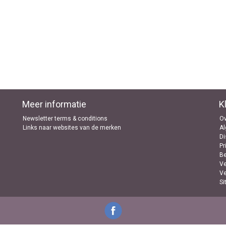
Meer informatie
K
Newsletter terms & conditions
Ov
Links naar websites van de merken
A
Di
Pr
B
Ve
Ve
Si