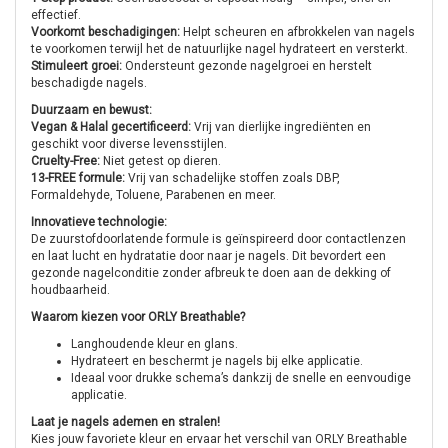
effectief.
Voorkomt beschadigingen:
Helpt scheuren en afbrokkelen van nagels
te voorkomen terwijl het de natuurlijke nagel hydrateert en versterkt.
Stimuleert groei:
Ondersteunt gezonde nagelgroei en herstelt
beschadigde nagels.
Duurzaam en bewust:
Vegan & Halal gecertificeerd:
Vrij van dierlijke ingrediënten en
geschikt voor diverse levensstijlen.
Cruelty-Free:
Niet getest op dieren.
13-FREE formule:
Vrij van schadelijke stoffen zoals DBP,
Formaldehyde, Toluene, Parabenen en meer.
Innovatieve technologie:
De zuurstofdoorlatende formule is geïnspireerd door contactlenzen
en laat lucht en hydratatie door naar je nagels. Dit bevordert een
gezonde nagelconditie zonder afbreuk te doen aan de dekking of
houdbaarheid.
Waarom kiezen voor ORLY Breathable?
Langhoudende kleur en glans.
Hydrateert en beschermt je nagels bij elke applicatie.
Ideaal voor drukke schema’s dankzij de snelle en eenvoudige
applicatie.
Laat je nagels ademen en stralen!
Kies jouw favoriete kleur en ervaar het verschil van ORLY Breathable