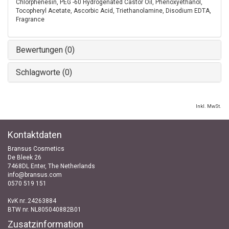
Chlorphenesin, PEG -60 Hydrogenated Castor Oil, Phenoxyethanol,
Tocopheryl Acetate, Ascorbic Acid, Triethanolamine, Disodium EDTA,
Fragrance
Bewertungen (0)
Schlagworte (0)
Inkl. MwSt.
Kontaktdaten
Bransus Cosmetics
De Bleek 26
7468DL Enter, The Netherlands
info@bransus.com
0570 519 151
KvK nr..24263884
BTW nr. NL805040882B01
Zusatzinformation