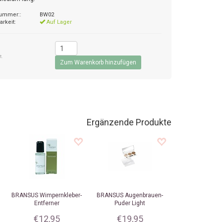
nummer::
BW02
arkeit:
Auf Lager
5
t.
Ergänzende Produkte
BRANSUS
Wimpernkleber-
BRANSUS
Augenbrauen-
Entferner
Puder Light
€12,95
€19,95