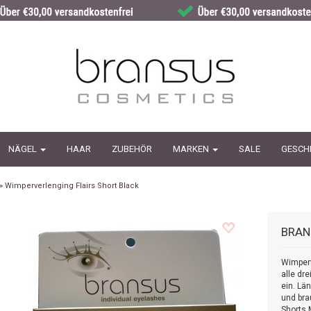
NÄGEL
HAAR
ZUBEHÖR
MARKEN
SALE
GESCH
»
Wimperverlenging Flairs Short Black
BRAN
Wimperv
alle dr
ein. Lä
und br
Shorts 