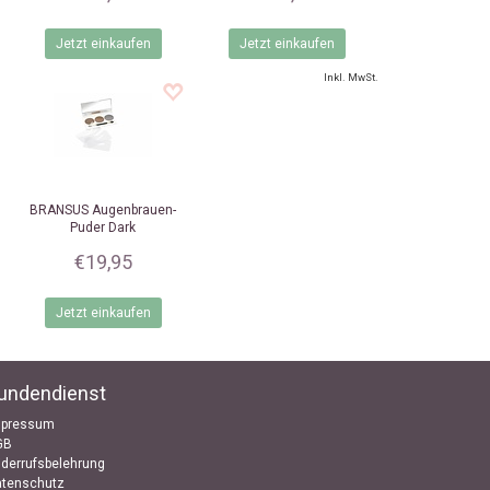
Jetzt einkaufen
Jetzt einkaufen
Inkl. MwSt.
BRANSUS
Augenbrauen-
Puder Dark
€19,95
Jetzt einkaufen
undendienst
mpressum
GB
derrufsbelehrung
atenschutz