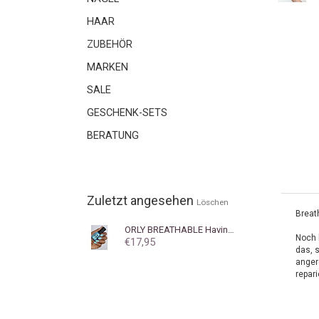
HAAR
ZUBEHÖR
MARKEN
SALE
GESCHENK-SETS
BERATUNG
Zuletzt angesehen
Löschen
Breat
ORLY
BREATHABLE Having a Smeldown
Noch b
€17,95
das, 
anger
repar