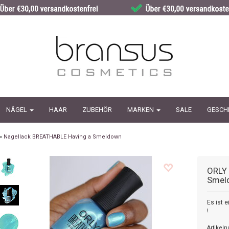
NÄGEL
HAAR
ZUBEHÖR
MARKEN
SALE
GESCH
»
Nagellack BREATHABLE Having a Smeldown
ORLY
Smel
Es ist 
!
Artikel