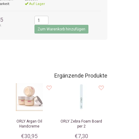
arkeit:
Auf Lager
95
t.
Ergänzende Produkte
ORLY
Argan Oil
ORLY
Zebra Foam Board
Handcreme
per 2
€30,95
€7,30