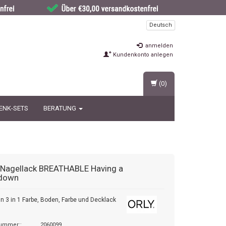
Deutsch
anmelden
Kundenkonto anlegen
(0)
ENK-SETS
BERATUNG
Nagellack BREATHABLE Having a
down
ein 3 in 1 Farbe, Boden, Farbe und Decklack
nummer::
2060099