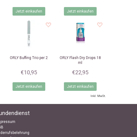
Jetzt einkaufen
Jetzt einkaufen
ORLY
Buffing Trio per 2
ORLY
Flash Dry Drops 18
ml
€10,95
€22,95
Jetzt einkaufen
Jetzt einkaufen
Inkl. MwSt.
undendienst
mpressum
GB
derrufsbelehrung