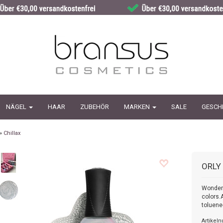
NÄGEL
HAAR
ZUBEHÖR
MARKEN
SALE
GESCH
»
Chillax
ORLY
Wonderf
colors.
toluene
Artikel