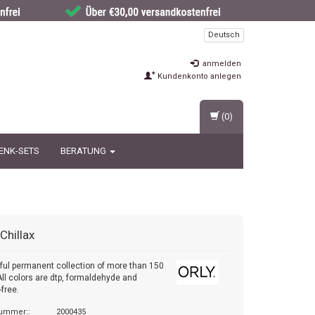
Deutsch
anmelden
Kundenkonto anlegen
(0)
ENK-SETS
BERATUNG
Chillax
ul permanent collection of more than 150
All colors are dtp, formaldehyde and
-free.
nummer::
2000435