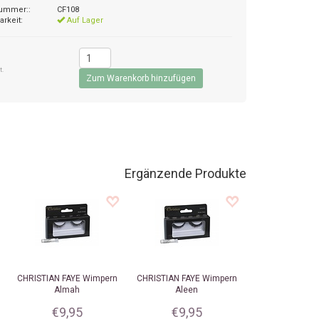
nummer::
CF108
arkeit:
Auf Lager
5
t.
Ergänzende Produkte
CHRISTIAN FAYE
Wimpern
CHRISTIAN FAYE
Wimpern
Almah
Aleen
€9,95
€9,95