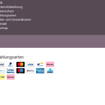
GB
derrufsbelehrung
atenschutz
hlungsarten
efer- und Versandkosten
ntakt
temap
ahlungsarten