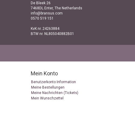
De Bleek 26
7468DL Enter, The Netherlands
info@bransus.com
0570 519 151
KvK nr..24263884
BTW nr. NL805040882B01
Mein Konto
Benutzerkonto Information
Meine Bestellungen
Meine Nachrichten (Tickets)
Mein Wunschzettel