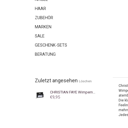
HAAR
ZUBEHÖR
MARKEN
SALE
GESCHENK-SETS
BERATUNG
Zuletzt angesehen
Löschen
Chris
Wimpe
CHRISTIAN FAYE
Wimpern Amice
atemb
€9,95
Die k
Feeli
mehrm
Jedes 