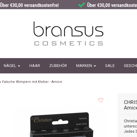
NÄGEL
HAAR
ZUBEHÖR
MARKEN
SALE
GESCH
»
Falsche Wimpern mit Kleber - Amice
CHRI
Amic
Christi
untersc
Jedes S