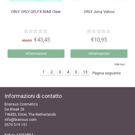
ORLY
ORLY GELFX BIAB Clear
ORLY
Juicy Velour
€43,45
€10,95
€56,90
Informazioni
Informazioni
IVA Incl.
1
2
3
4
5
13
Pagina seguente
Informazioni di contatto
Bransus Cosmetics
De Bleek 26
7468DL Enter, The Netherlands
info@bransus.com
0570 519 151