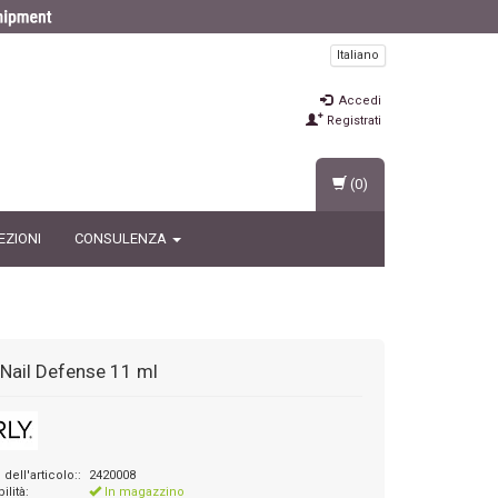
Italiano
Accedi
Registrati
(0)
EZIONI
CONSULENZA
Nail Defense 11 ml
ell'articolo::
2420008
ilità:
In magazzino