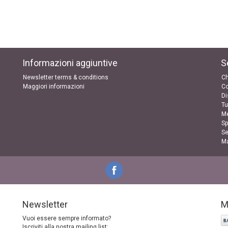
Informazioni aggiuntive
S
Newsletter terms & conditions
Ch
Maggiori informazioni
Co
Di
Tu
Me
Sp
Se
Ma
Newsletter
M
Vuoi essere sempre informato?
Iscriviti alla nostra mailing list: