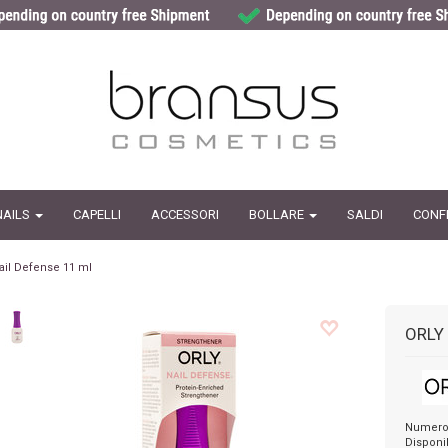
NAILS
CAPELLI
ACCESSORI
BOLLARE
SALDI
CONF
ail Defense 11 ml
ORLY
Numero d
Disponib