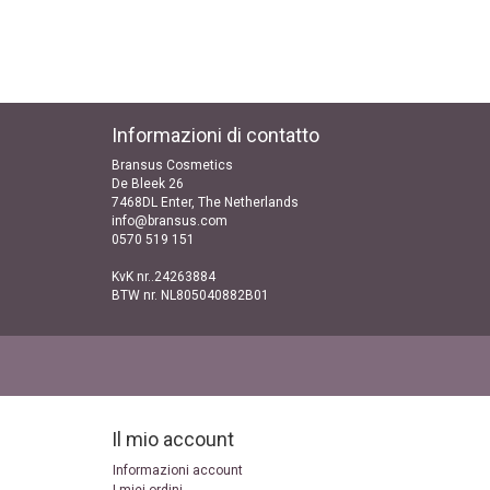
Informazioni di contatto
Bransus Cosmetics
De Bleek 26
7468DL Enter, The Netherlands
info@bransus.com
0570 519 151
KvK nr..24263884
BTW nr. NL805040882B01
Il mio account
Informazioni account