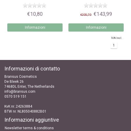
€10,80
€143,99
€205,70
Informazioni
Informazioni
IVA Incl.
1
Informazioni di contatto
Bransus Cosmetics
De Bleek 26
7468DL Enter, The Netherlands
info@bransus.com
0570 519 151
KvK nr..24263884
BTW nr. NL805040882B01
Informazioni aggiuntive
Newsletter terms & conditions