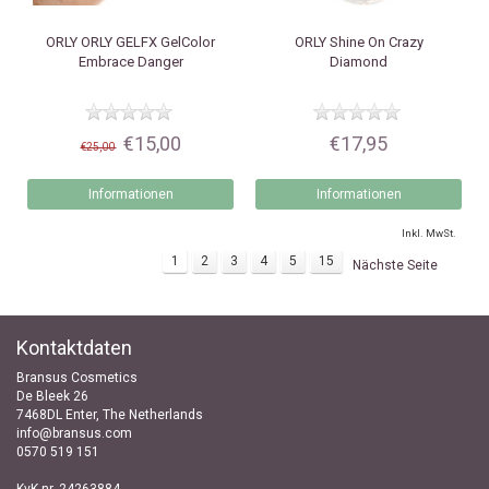
ORLY
ORLY GELFX GelColor
ORLY
Shine On Crazy
Embrace Danger
Diamond
€15,00
€17,95
€25,00
Informationen
Informationen
Inkl. MwSt.
1
2
3
4
5
15
Nächste Seite
Kontaktdaten
Bransus Cosmetics
De Bleek 26
7468DL Enter, The Netherlands
info@bransus.com
0570 519 151