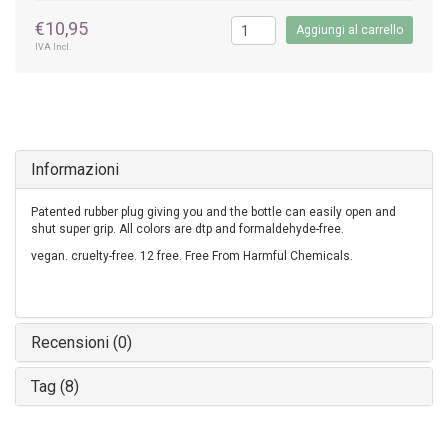
€10,95
Aggiungi al carrello
IVA Incl.
Informazioni
Patented rubber plug giving you and the bottle can easily open and
shut super grip. All colors are dtp and formaldehyde-free.
vegan. cruelty-free. 12 free. Free From Harmful Chemicals.
Recensioni (0)
Tag (8)