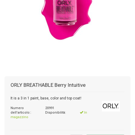
ORLY
BREATHABLE Berry Intuitive
It is a 3 in 1 paint, base, color and top coat!
Numero
20991
dell'articolo::
Disponibilità:
In
magazzino